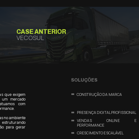
CASE ANTERIOR
VECOSUL
SOLUÇÕES
as que exigem
CONSTRUÇÃO DA MARCA
Em um mercado
 atuamos com
formance.
PRESENÇA DIGITAL PROFISSIONAL
as no ambiente
VENDAS ONLINE E
estruturando
PERFORMANCE
ão para gerar
CRESCIMENTO ESCALÁVEL