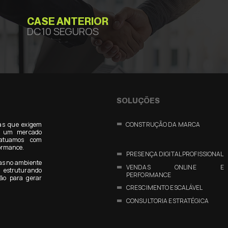
CASE ANTERIOR
DC10 SEGUROS
SOLUÇÕES
as que exigem
CONSTRUÇÃO DA MARCA
Em um mercado
 atuamos com
formance.
PRESENÇA DIGITAL PROFISSIONAL
as no ambiente
VENDAS ONLINE E
estruturando
PERFORMANCE
ão para gerar
CRESCIMENTO ESCALÁVEL
CONSULTORIA ESTRATÉGICA