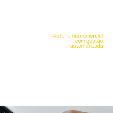
ESTRUTURA
OPERACIONAL
Autonomia comercial
com gestão
automatizada
Após a implantação, realizamos treinamento da
equipe comercial, organizando o uso do painel
administrativo para controle de vendas, confirmação
de pedidos, envio e rastreamento de forma
automatizada e eficiente.