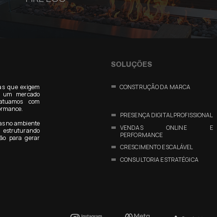
SOLUÇÕES
as que exigem
CONSTRUÇÃO DA MARCA
Em um mercado
 atuamos com
formance.
PRESENÇA DIGITAL PROFISSIONAL
as no ambiente
VENDAS ONLINE E
estruturando
PERFORMANCE
ão para gerar
CRESCIMENTO ESCALÁVEL
CONSULTORIA ESTRATÉGICA