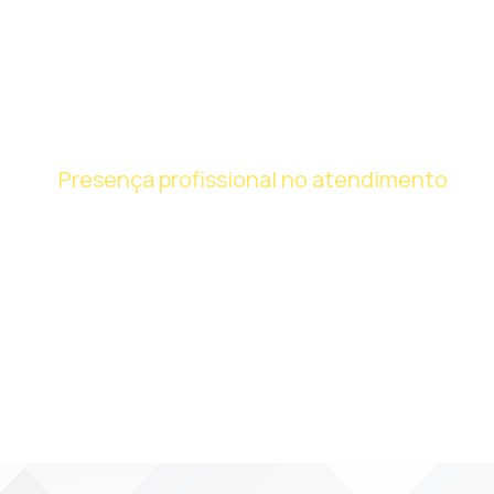
MATERIAIS
INSTITUCIONAIS
Presença profissional no atendimento
Desenvolvemos cartões de visita
padronizados para os motoristas,
fortalecendo imagem e organização da
empresa.