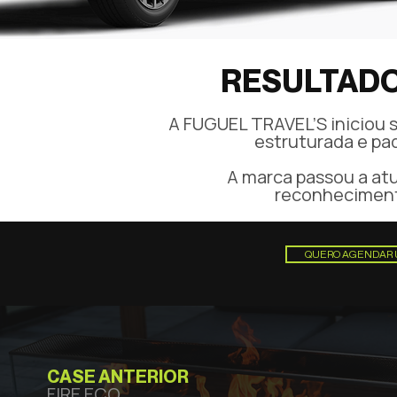
RESULTADO
A FUGUEL TRAVEL’S iniciou 
estruturada e pad
A marca passou a at
reconheciment
QUERO AGENDAR 
CASE ANTERIOR
FIRE ECO