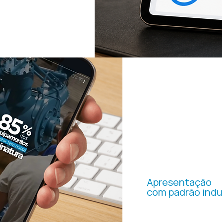
VÍDEOS
INSTITU
Apresentação
com padrão indu
Produzimos vídeos pr