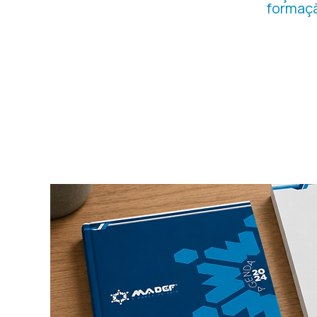
formaçã
Organizamos a divulgação 
cursos, estruturando pos
também como referência em capa