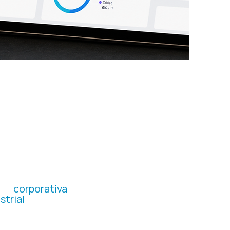
CIONAIS
 corporativa
strial
omocionais e