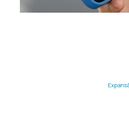
CAM
Expans
Implementamos campanhas em Google
exposição dos equipamentos e pr
presença da marca na América do 