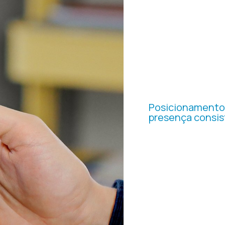
MÍDIAS
SOCIAIS
Posicionamento
presença consis
Estruturamos a comun
sociais com linguagem
industrial, fortalecend
institucional e relaci
técnico.