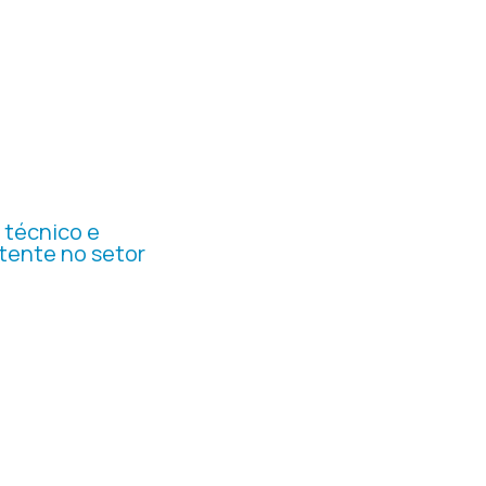
 técnico e
tente no setor
icação nas redes
 alinhada ao mercado
o autoridade, clareza
onamento com o público