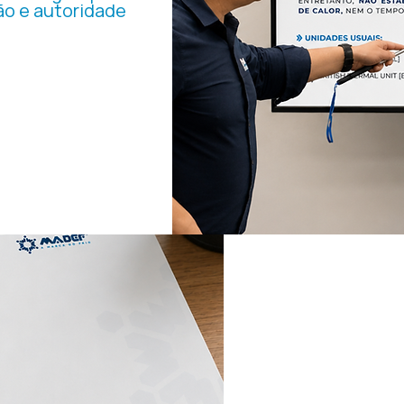
o e autoridade
da semana técnica de
icionamento da MADEF
citação profissional
no segmento.
PADRON