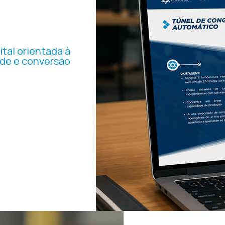
SITE
SSIONAL
ital orientada à
de e conversão
te alinhado ao porte
MADEF, estruturando a
a dos equipamentos,
gos e direcionamento
ão de oportunidades.
uar como instrumento
ercial e institucional.