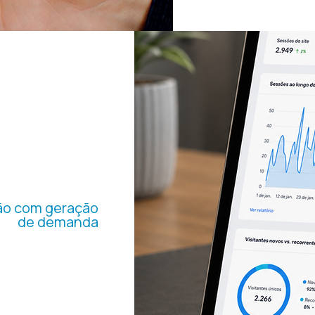
PANHAS
DIGITAIS
ão com geração
de demanda
 e Meta ampliando a
ojetos, consolidando
Sul, América Central,
América do Norte.