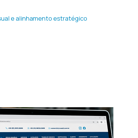
CA
sual e alinhamento estratégico
tamente a identidade visual da MADEF,
cores, tipografia, linguagem institucional e
ção.
percepção de valor e alinhar a imagem da
cnico e industrial.