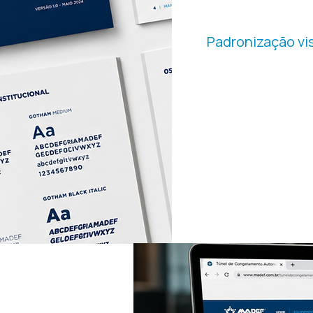
DE MAR
Padronização vi
Reestruturamos comple
organizando paleta de 
materiais de comunica
O objetivo foi elevar 
empresa ao seu nível té