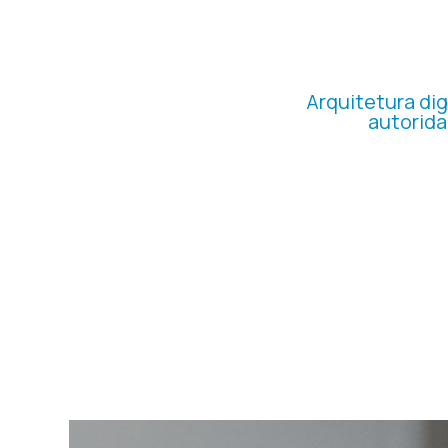
PROFI
Arquitetura dig
autorida
Desenvolvemos um novo si
industrial da 
apresentação técnic
organização de catálo
claro para geraç
A plataforma passou a at
com