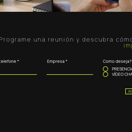
Programe una reunión y descubra cómo
im
telefone
Empresa
Como deseja?
PRESENCI
VÍDEO C
A