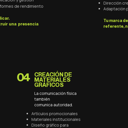
Dirección cr
nformes de rendimiento
Adaptación p
licar.
Tu marca de
truir una presencia
referente, 
04
CREACIÓN DE
MATERIALES
GRÁFICOS
La comunicación física
también
comunica autoridad.
Artículos promocionales
Materiales institucionales
Diseño gráfico para