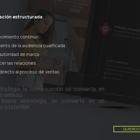
ación estructurada
cimiento continuo
ento de la audiencia cualificada
autoridad de marca
cer las relaciones
irecto al proceso de ventas.
trategia, la comunicación se convierte en
o aislado.
buena estrategia, se convierte en un
o sostenible.
QUIERO 