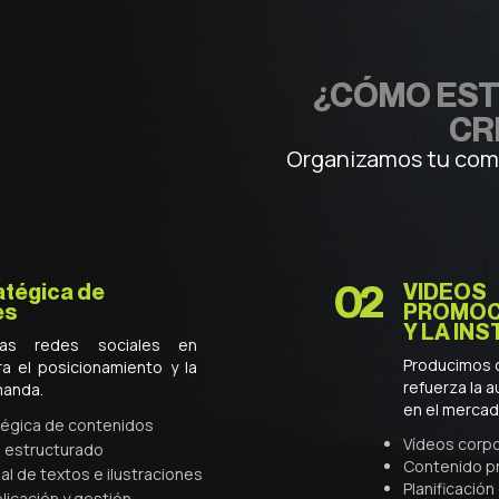
¿CÓMO EST
CR
Organizamos tu comu
02
atégica de
VIDEOS
es
PROMOC
Y LA IN
las redes sociales en
Producimos c
ra el posicionamiento y la
refuerza la a
manda.
en el mercad
atégica de contenidos
Vídeos corpo
l estructurado
Contenido p
al de textos e ilustraciones
Planificación
licación y gestión