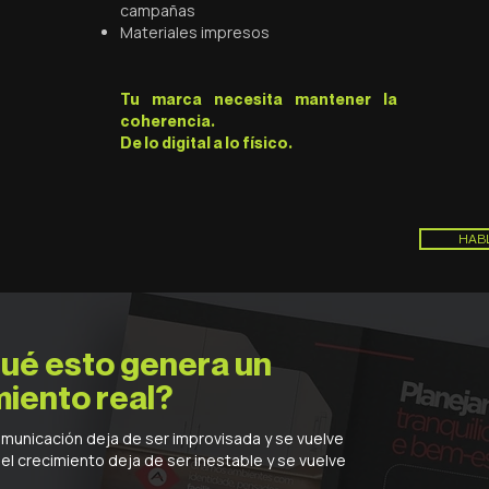
campañas
Materiales impresos
Tu marca necesita mantener la
coherencia.
De lo digital a lo físico.
HABL
qué esto genera un
miento real?
municación deja de ser improvisada y se vuelve
 el crecimiento deja de ser inestable y se vuelve