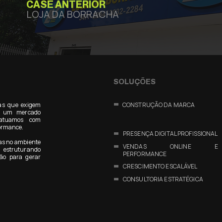
CASE ANTERIOR
LOJA DA BORRACHA
SOLUÇÕES
as que exigem
CONSTRUÇÃO DA MARCA
Em um mercado
 atuamos com
formance.
PRESENÇA DIGITAL PROFISSIONAL
as no ambiente
VENDAS ONLINE E
estruturando
PERFORMANCE
ão para gerar
CRESCIMENTO ESCALÁVEL
CONSULTORIA ESTRATÉGICA