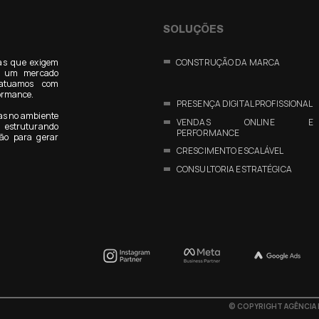
SOLUÇÕES
as que exigem
CONSTRUÇÃO DA MARCA
Em um mercado
 atuamos com
formance.
PRESENÇA DIGITAL PROFISSIONAL
as no ambiente
VENDAS ONLINE E
estruturando
PERFORMANCE
ão para gerar
CRESCIMENTO ESCALÁVEL
CONSULTORIA ESTRATÉGICA
©
COPYRIGHT AGÊNCIA F