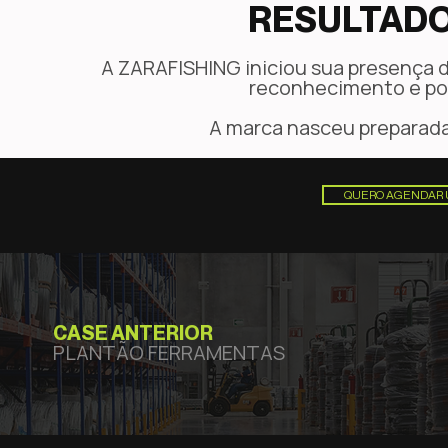
RESULTADO
A ZARAFISHING iniciou sua presença di
reconhecimento e po
A marca nasceu preparada
QUERO AGENDAR 
CASE ANTERIOR
PLANTÃO FERRAMENTAS