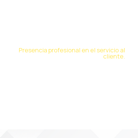
Materiales
institucionales
Presencia profesional en el servicio al
cliente.
Desarrollamos tarjetas de visita
estandarizadas para los conductores,
fortaleciendo así la imagen y la organización
de la empresa.