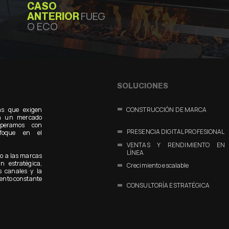
CASO
FUEG
ANTERIOR
O ECO
SOLUCIONES
as que exigen
CONSTRUCCIÓN DE MARCA
 En un mercado
operamos con
PRESENCIA DIGITAL PROFESIONAL
nfoque en el
VENTAS Y RENDIMIENTO EN
LÍNEA
o a las marcas
n estratégica,
Crecimiento escalable
s canales y la
ento constante
CONSULTORÍA ESTRATÉGICA