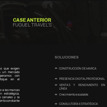
CASE ANTERIOR
FUGUEL TRAVEL'S
SOLUCIONES
as que exigen
CONSTRUCCIÓN DE MARCA
 En un mercado
operamos con
PRESENCIA DIGITAL PROFESIONAL
nfoque en el
VENTAS Y RENDIMIENTO EN
LÍNEA
o a las marcas
n estratégica,
Crecimiento escalable
s canales y la
ento constante
CONSULTORÍA ESTRATÉGICA